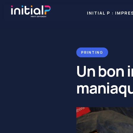
INITIAL P : IMP
PRINTING
Un bon i
maniaq