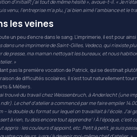
tion d’initialP, j’ai tout de même hésité », avoue-t-il. « Je n’éta
s venu, l’entreprise m’a plu, j’ai bien aimé l’ambiance et le trava
ns les veines
ute un peu d’encre dans le sang. L’imprimerie, il est pour ains
 dans une imprimerie de Saint-Gilles, Vedeco, qui n’existe pl
 de presse, ma maman nettoyait les bureaux, et nous habitions
elier. »
dant pas la première vocation de Patrick, qui se destinait plutô
aison de difficultés scolaires, il s’est tout naturellement tou
 Arts & Métiers.
, j’ai trouvé du travail chez Weissenbruch, à Anderlecht (une i
 ndlr). Le chef d’atelier a commencé par me faire empiler 14.00
le double du format sur lequel on travaillait à l’école. J’ai gal
 sert à rien, tu dois encore tout apprendre’ ! À l’époque, c’est
tout appris : les couleurs d’appoint, etc. Petit à petit, je suis pa
quatre couleurs, jusqu’à devenir moi-même chef d’atelier. »