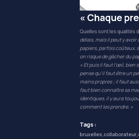
« Chaque pre
Quelles sont les qualités 
délais, mais il peut y avo
papiers, parfois coûteux, s
on risque de gâcher du papie
« Et puis il faut l’œil, bie
pense qu’il faut être un pe
mains propres ; il faut auss
faut bien connaître sa ma
identiques, il y aura toujo
comment les prendre. »
Tags :
bruxelles
,
collaborateur
,