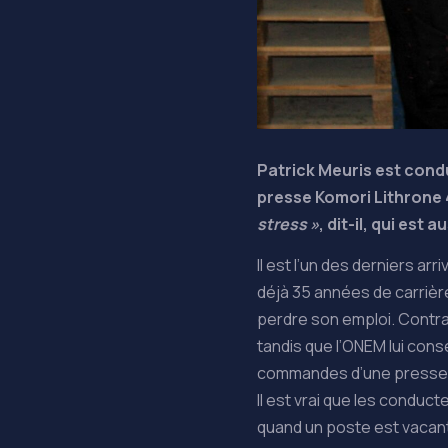
Patrick Meuris est condu
presse Komori Lithrone 4 
stress »
, dit-il, qui est 
Il est l’un des derniers ar
déjà 35 années de carrière 
perdre son emploi. Contrai
tandis que l’ONEM lui cons
commandes d’une presse 
Il est vrai que les conduc
quand un poste est vacant