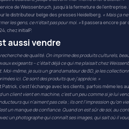
service de Weissenbruch, jusqu’à la fermeture de l’entreprise. 
ur le distributeur belge des presses Heidelberg.
« Mais ça ne
mer les gens, ce n’était pas pour moi. »
Il passera encore par
4, chez initialP.
st aussi vendre
 la recherche de qualité. On imprime des produits culturels, b
avaux exigeants – c’était déjà ce qui me plaisait chez Weissen
. Moi-même, je suis un grand amateur de BD, je les collectionne
rimées ici. Ce sont des produits que j’apprécie. »
atrick, c’est l’échange avec les clients, parfois même les au
 un client vient en machine, c’est un peu comme si je lui ven
onducteurs qui n’aiment pas cela ; ils ont l’impression qu’on vien
c’est un manque de confiance. Quand on est sûr de soi, au cont
avec un photographe qui connaît ses images, qui sait où il vou