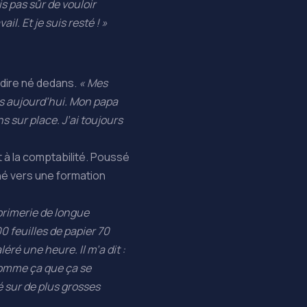
is pas sûr de vouloir
il. Et je suis resté ! »
i dire né dedans.
« Mes
us aujourd’hui. Mon papa
 sur place. J’ai toujours
t à la comptabilité. Poussé
rné vers une formation
mprimerie de longue
0 feuilles de papier 70
éré une heure. Il m’a dit :
 comme ça que ça se
ssé sur de plus grosses