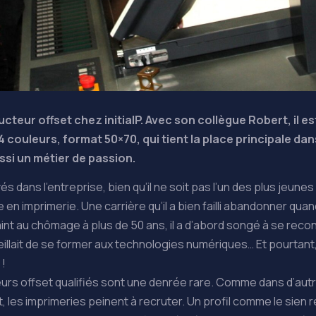
cteur offset chez initialP. Avec son collègue Robert, il 
couleurs, format 50×70, qui tient la place principale dans 
aussi un métier de passion.
rivés dans l’entreprise, bien qu’il ne soit pas l’un des plus jeun
en imprimerie. Une carrière qu’il a bien failli abandonner quand l
nt au chômage à plus de 50 ans, il a d’abord songé à se reconv
eillait de se former aux technologies numériques… Et pourtant,
!
teurs offset qualifiés sont une denrée rare. Comme dans d’autr
, les imprimeries peinent à recruter. Un profil comme le sien