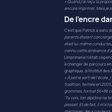
« Quand j’ai reçu la proposi
encore imprimer. Mais je sui
De l’encre da
C’est que Patrick a sans do
parents étaient concierges
était lui-même conducteur
connu cette ambiance d’at
L’imprimerie n’était cepen
à changer de parcours en r
graphique, à l’Institut des
« À peine sorti de l’école
tradition, fermée en 2005,
grammes, format 56×86 cm – 
‘Tu vois, ton diplôme ne te
passait. Et de fait, il m’a 
machines, deux couleurs, 