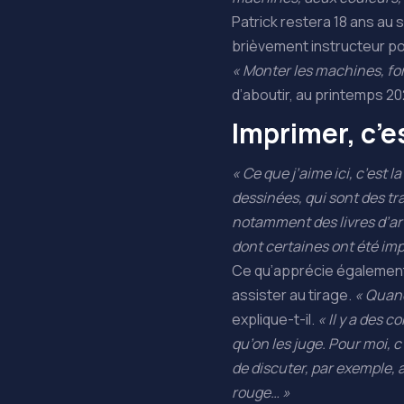
Patrick restera 18 ans au 
brièvement instructeur po
« Monter les machines, for
d’aboutir, au printemps 202
Imprimer, c’e
« Ce que j’aime ici, c’est
dessinées, qui sont des tr
notamment des livres d’art
dont certaines ont été imp
Ce qu’apprécie également P
assister au tirage.
« Quand
explique-t-il.
« Il y a des c
qu’on les juge. Pour moi, 
de discuter, par exemple, 
rouge… »