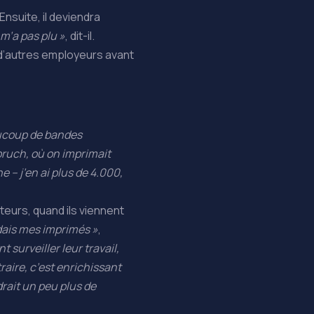
Ensuite, il deviendra
 m’a pas plu »
, dit-il.
 d’autres employeurs avant
eaucoup de bandes
bruch, où on imprimait
 – j’en ai plus de 4.000,
teurs, quand ils viennent
dais mes imprimés »
,
t surveiller leur travail,
raire, c’est enrichissant
drait un peu plus de