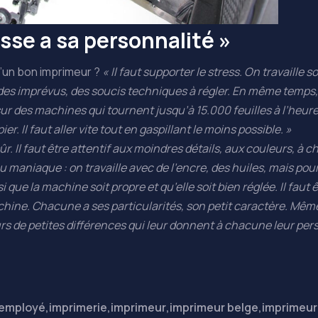
sse a sa personnalité »
d’un bon imprimeur ?
« Il faut supporter le stress. On travaille 
ir des imprévus, des soucis techniques à régler. En même temps,
ur des machines qui tournent jusqu’à 15.000 feuilles à l’heure 
r. Il faut aller vite tout en gaspillant le moins possible. »
n sûr. Il faut être attentif aux moindres détails, aux couleurs, à
u maniaque : on travaille avec de l’encre, des huiles, mais pour
i que la machine soit propre et qu’elle soit bien réglée. Il faut ê
chine. Chacune a ses particularités, son petit caractère. Mêm
urs de petites différences qui leur donnent à chacune leur perso
employé
,
imprimerie
,
imprimeur
,
imprimeur belge
,
imprimeur