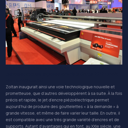
Imprimante grand format Agfa Titan, à têtes inkjet
piézoélectriques, exposée lors de la Drupa 2012 (photo
RaBoe/Wikipedia)
Zoltan inaugurait ainsi une voie technologique nouvelle et
prometteuse, que d’autres développèrent à sa suite. À la fois
précis et rapide, le jet d’encre piézoélectrique permet
aujourd’hui de produire des gouttelettes « à la demande » à
grande vitesse, et même de faire varier leur taille. En outre, il
est compatible avec une très grande variété d’encres et de
supports. Autant d’avantages qui en font, au XXIe siècle, une