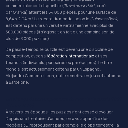
commercialement disponible (
Travel
around
Art
, créé
par Grafika) atteint les 54.000 pièces, pour une surface de
8,64 x 2,04 m ! Le record du monde, selon le
Guinness
Book
,
est détenu par une université vietnamienne avec plus de
500.000 pièces (il s’agissait en fait d’une combinaison de
plus de 3.000 puzzles).
De passe-temps, le puzzle est devenu une discipline de
compétition, avec sa
fédération internationale
et ses
tournois (individuels, par paires ou par équipes). Le titre
mondial est actuellement détenu par un Espagnol,
Alejandro Clemente Léon, qui le remettra en jeu cet automne
à Barcelone.
Une image des championnats du monde de puzzle 2022
(photo WJPF).
À travers les époques, les puzzles n’ont cessé d’évoluer.
Depuis une trentaine d’années, on a vu apparaître des
modèles 3D reproduisant par exemple le globe terrestre, la