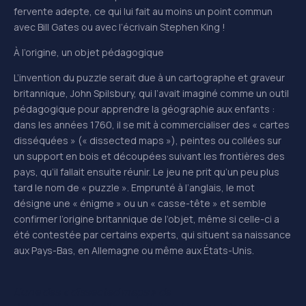
fervente adepte, ce qui lui fait au moins un point commun
avec Bill Gates ou avec l’écrivain Stephen King !
À l’origine, un objet pédagogique
L’invention du puzzle serait due à un cartographe et graveur
britannique, John Spilsbury, qui l’avait imaginé comme un outil
pédagogique pour apprendre la géographie aux enfants :
dans les années 1760, il se mit à commercialiser des « cartes
disséquées » (« dissected maps »), peintes ou collées sur
un support en bois et découpées suivant les frontières des
pays, qu’il fallait ensuite réunir. Le jeu ne prit qu’un peu plus
tard le nom de « puzzle ». Emprunté à l’anglais, le mot
désigne une « énigme » ou un « casse-tête » et semble
confirmer l’origine britannique de l’objet, même si celle-ci a
été contestée par certains experts, qui situent sa naissance
aux Pays-Bas, en Allemagne ou même aux États-Unis.
L’une des « dissected maps » de