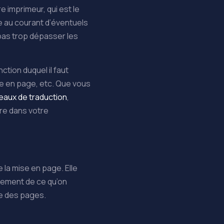
e imprimeur, qui est le
le au courant d’éventuels
 pas trop dépasser les
nction duquel il faut
re en page, etc. Que vous
eaux de traduction
,
ire dans votre
 la mise en page. Elle
issement de ce qu’on
dre des pages.