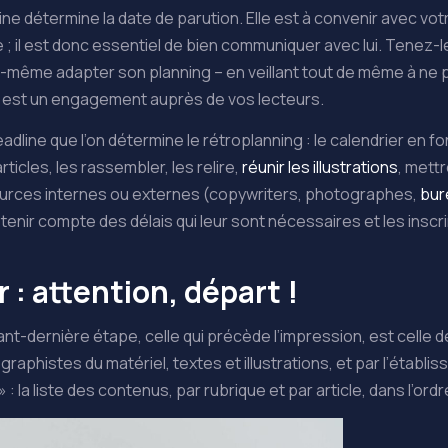
ne détermine la date de parution. Elle est à convenir avec votr
ne ; il est donc essentiel de bien communiquer avec lui. Tenez-
 lui-même adapter son planning – en veillant tout de même à ne
ion est un engagement auprès de vos lecteurs.
eadline que l’on détermine le rétroplanning : le calendrier en fo
ticles, les rassembler, les relire,
réunir les illustrations
, mett
ources internes ou externes (copywriters, photographes,
bur
enir compte des délais qui leur sont nécessaires et les inscr
 : attention, départ !
nt-dernière étape, celle qui précède l’impression, est celle de
 graphistes du matériel, textes et illustrations, et par l’établ
» : la liste des contenus, par rubrique et par article, dans l’or