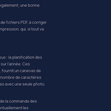
i également, une bonne
e fichiers PDF, à corriger
mpression, qui, si tout va
s : la planification des
 sur l’année. Ces
, fournit un canevas de
en nombre de caractères
es avec une seule photo,
rs de la commande des
éventuellement les