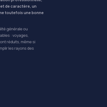
jet de caractère,
un
ame toutefois une bonne
lité générale ou
nables : voyages,
sont réduits, même si
emplir les rayons des