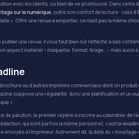
elation avec les clients, ou bien de se promouvoir. Dans cette 
antage sur le numérique
, outre son confort de lecture : celui d’
 visite ». Offrir une revue à emporter, ce n’est pas la même ch
publier une revue, il vous faut bien sûr réfléchir à ses contenu
son aspect matériel – maquette, format, tirage… – mais aussi à 
adline
la brochure ou d’autres imprimés commerciaux dont on produit 
zine suppose une régularité, donc une planification et un sui
ique ».
ce de parution, le premier repère à inscrire au calendrier de l’
édaction, qui sont parfois la même personne), c’est la deadline 
tre envoyés à l’imprimeur. Autrement dit, la date du « bouclage