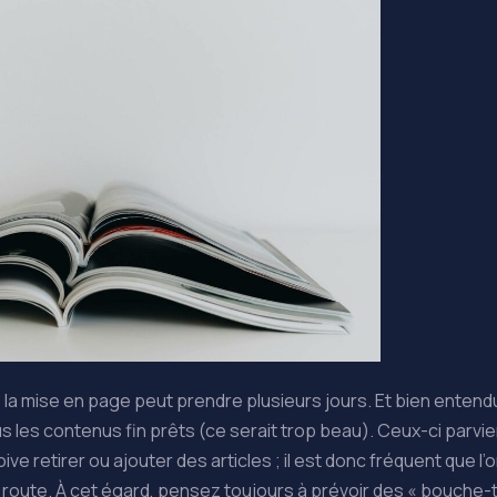
la mise en page peut prendre plusieurs jours. Et bien entendu, 
us les contenus fin prêts (ce serait trop beau). Ceux-ci parvi
 doive retirer ou ajouter des articles ; il est donc fréquent que l
 route. À cet égard, pensez toujours à prévoir des « bouche-