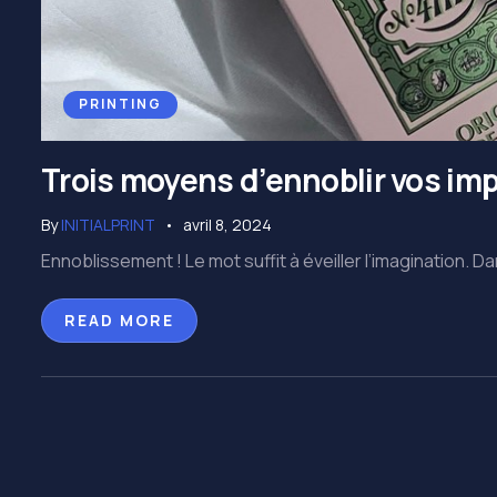
PRINTING
Trois moyens d’ennoblir vos im
By
INITIALPRINT
avril 8, 2024
Ennoblissement ! Le mot suffit à éveiller l’imagination. D
READ MORE