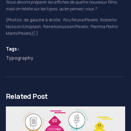
Nous devons préparer les affiches de quatre nouveaux films,
mais on hésite sur les typos, qu’en pensez-vous ?
(Photos, de gauche à droite : Roy Reyna/Pexels; R
oberto
N
ickson
/Unsplash; R
ene
A
smussen
/Pexels; P
ierrma
P
ietro
M
arini
/Pexels)
[:]
Tags :
Typography
Related Post