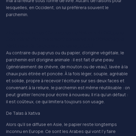
mal à la reliure sous forme de livre. Autant de raisons pour
lesquelles, en Occident, on lui préférera souvent le
parchemin.
Présentation des Chroniques de Hainaut à Philippe le
Bon, détail d’un manuscrit conservé à la Bibliothèque
Nationale de Belgique (domaine public).
Au contraire du papyrus ou du papier, d’origine végétale, le
parchemin est d’origine animale : il est fait d’une peau
(généralement de chèvre, de mouton ou de veau), lavée à la
chaux puis étirée et poncée. À la fois léger, souple, agréable
et solide, propre à recevoir l’écriture sur ses deux faces et
convenant à la reliure, le parchemin est même réutilisable : on
peut gratter l’encre pour écrire à nouveau. Il n’a qu’un défaut :
il est coûteux, ce qui limitera toujours son usage.
De Talas à Xativa
Alors qu’il se diffuse en Asie, le papier reste longtemps
inconnu en Europe. Ce sont les Arabes qui vont l’y faire