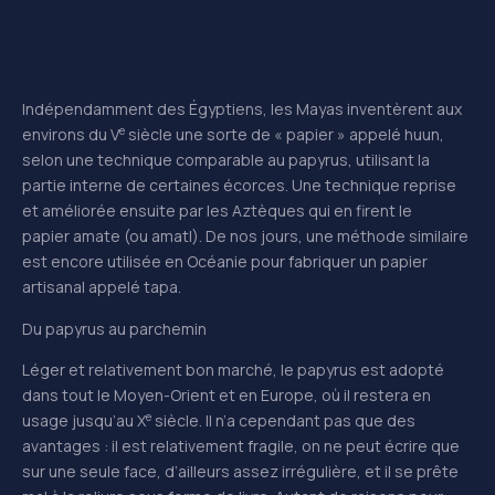
Le papyrus de Hounefer : un exemplaire du « Livre des
e
morts » égyptien, daté du XIII
siècle avant J.C. (domaine
public).
Indépendamment des Égyptiens, les Mayas inventèrent aux
e
environs du V
siècle une sorte de « papier » appelé huun,
selon une technique comparable au papyrus, utilisant la
partie interne de certaines écorces. Une technique reprise
et améliorée ensuite par les Aztèques qui en firent le
papier amate (ou amatl). De nos jours, une méthode similaire
est encore utilisée en Océanie pour fabriquer un papier
artisanal appelé tapa.
Du papyrus au parchemin
Léger et relativement bon marché, le papyrus est adopté
dans tout le Moyen-Orient et en Europe, où il restera en
e
usage jusqu’au X
siècle. Il n’a cependant pas que des
avantages : il est relativement fragile, on ne peut écrire que
sur une seule face, d’ailleurs assez irrégulière, et il se prête