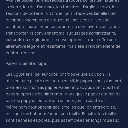
Avant le papier, on a eu recours à toutes sortes de matières :
la pierre, les os d’animaux, les tablettes d’argile, le bois, les
tessons de poterie… En Chine, on a utilisé des lamelles de
bambou assemblées en rouleaux – mais ces « livres de
bambou », lourds et encombrants, se sont avérés difficiles à
transporter. Ils conviennent mal aux usages administratifs,
culturels ou religieux qui se développent. La soie offre une
alternative légère et résistante, mais elle a l’inconvénient de
coûter très cher…
Papyrus, amate, tapa…
Les Égyptiens, de leur côté, ont trouvé une solution : ils
utilisent une plante des bords du Nil, le papyrus qui, plus tard,
donnera son nom au papier. Papier et papyrus sont pourtant
deux supports très différents : alors que le papier est fait de
pâte, le papyrus est obtenu en écorçant la plante du
même nom pour obtenir des lamelles que l’on entrecroise,
puis que l’on bat pour former une feuille. Ensuite, les feuilles
sont séchées et polies, puis assemblées en longs rouleaux.