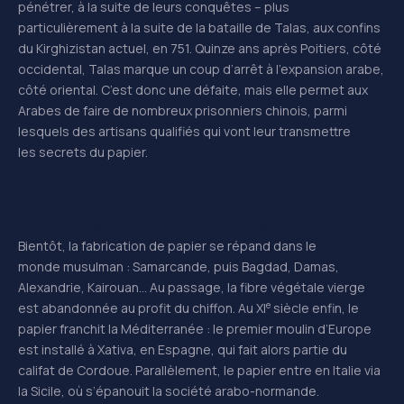
pénétrer, à la suite de leurs conquêtes – plus
particulièrement à la suite de la bataille de Talas, aux confins
du Kirghizistan actuel, en 751. Quinze ans après Poitiers, côté
occidental, Talas marque un coup d’arrêt à l’expansion arabe,
côté oriental. C’est donc une défaite, mais elle permet aux
Arabes de faire de nombreux prisonniers chinois, parmi
lesquels des artisans qualifiés qui vont leur transmettre
les secrets du papier.
Fabrication traditionnelle du papier : détail d’un
e
manuscrit arabe du XIX
siècle (domaine public).
Bientôt, la fabrication de papier se répand dans le
monde musulman : Samarcande, puis Bagdad, Damas,
Alexandrie, Kairouan… Au passage, la fibre végétale vierge
e
est abandonnée au profit du chiffon. Au XI
siècle enfin, le
papier franchit la Méditerranée : le premier moulin d’Europe
est installé à Xativa, en Espagne, qui fait alors partie du
califat de Cordoue. Parallèlement, le papier entre en Italie via
la Sicile, où s’épanouit la société arabo-normande.