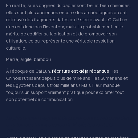
En réalité, si les origines du papier sont bel et bien chinoises,
elles sont plus anciennes encore : les archéologues en ont
e
retrouvé des fragments datés du II
siècle avant J.C. Cai Lun
n’en est donc pas l’inventeur, mais il a probablement eu le
mérite de codifier sa fabrication et de promouvoir son
utilisation, ce qui représente une véritable révolution
culturelle.
Pierre, argile, bambou…
À l’époque de Cai Lun,
l’écriture est déjà répandue
: les
Chinois l’utilisent depuis plus de mille ans ; les Sumériens et
les Égyptiens depuis trois mille ans ! Mais il leur manque
toujours un support vraiment pratique pour exploiter tout
son potentiel de communication.
Le plus ancien fragment de papier connu, retrouvé dans
e
une tombe chinoise datée du II
siècle avant J.C.
(Photo Wikipedia).