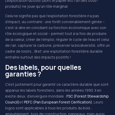
L’exploitation du bois (dont le papier est l’un des sous-
produits) ne joue qu’un rôle marginal.
Cela ne signifie pas que l’exploitation forestière n’a pas
d’impact, au contraire : une forêt convenablement gérée –
c’est-à-dire en conciliant sa fonction économique avec son
rôle écologique et social – permet tout à la fois de produire
de la valeur, créer de l’emploi, réguler le cycle de l’eau et celui
de l’air, capturer le carbone, préserver la biodiversité, offrir un
cadre de loisirs… Bref, une exploitation forestière durable
entraîne surtout des impacts positifs !
Des labels, pour quelles
garanties ?
C’est justement pour garantir ce caractère durable que sont
apparus les labels forestiers, dans les années 1990. Il en
existe deux, d’envergure mondiale :
FSC (Forest
Stewardship
Council)
et
PEFC (Pan
European
Forest
Cerification
)
. Leurs
logos sont applicables à tous les produits du bois :
ameublement, bois de construction, panneaux, mais aussi